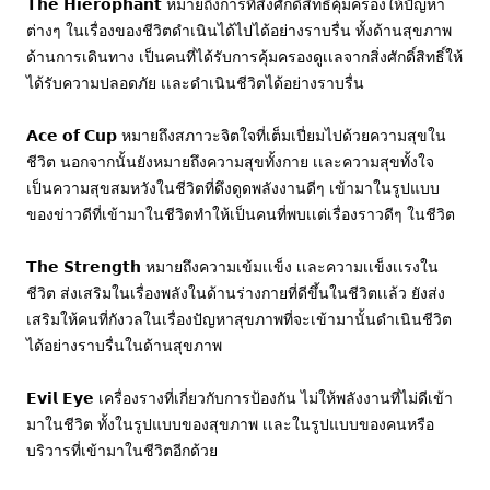
𝗧𝗵𝗲 𝗛𝗶𝗲𝗿𝗼𝗽𝗵𝗮𝗻𝘁 หมายถึงการที่สิ่งศักดิ์สิทธิ์คุ้มครองให้ปัญหา
ต่างๆ ในเรื่องของชีวิตดำเนินได้ไปได้อย่างราบรื่น ทั้งด้านสุขภาพ 
ด้านการเดินทาง เป็นคนที่ได้รับการคุ้มครองดูเเลจากสิ่งศักดิ์สิทธิ์ให้
ได้รับความปลอดภัย เเละดำเนินชีวิตได้อย่างราบรื่น
𝗔𝗰𝗲 𝗼𝗳 𝗖𝘂𝗽 หมายถึงสภาวะจิตใจที่เต็มเปี่ยมไปด้วยความสุขใน
ชีวิต นอกจากนั้นยังหมายถึงความสุขทั้งกาย เเละความสุขทั้งใจ 
เป็นความสุขสมหวังในชีวิตที่ดึงดูดพลังงานดีๆ เข้ามาในรูปแบบ
ของข่าวดีที่เข้ามาในชีวิตทำให้เป็นคนที่พบเเต่เรื่องราวดีๆ ในชีวิต
𝗧𝗵𝗲 𝗦𝘁𝗿𝗲𝗻𝗴𝘁𝗵 หมายถึงความเข้มเเข็ง เเละความเเข็งเเรงใน
ชีวิต ส่งเสริมในเรื่องพลังในด้านร่างกายที่ดีขึ้นในชีวิตเเล้ว ยังส่ง
เสริมให้คนที่กังวลในเรื่องปัญหาสุขภาพที่จะเข้ามานั้นดำเนินชีวิต
ได้อย่างราบรื่นในด้านสุขภาพ
𝗘𝘃𝗶𝗹 𝗘𝘆𝗲 เครื่องรางที่เกี่ยวกับการป้องกัน ไม่ให้พลังงานที่ไม่ดีเข้า
มาในชีวิต ทั้งในรูปแบบของสุขภาพ เเละในรูปแบบของคนหรือ
บริวารที่เข้ามาในชีวิตอีกด้วย 