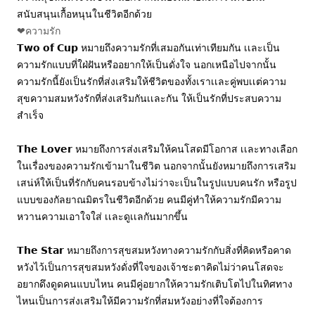
สนับสนุนเกื้อหนุนในชีวิตอีกด้วย 
❤ความรัก
𝗧𝘄𝗼 𝗼𝗳 𝗖𝘂𝗽 หมายถึงความรักที่เสมอกันเท่าเทียมกัน เเละเป็น
ความรักแบบที่ใฝ่ฝันหรืออยากให้เป็นดั่งใจ นอกเหนือไปจากนั้น 
ความรักนี้ยังเป็นรักที่ส่งเสริมให้ชีวิตของทั้งเราเเละคู่พบเเต่ความ
สุขความสมหวังรักที่ส่งเสริมกันเเละกัน ให้เป็นรักที่ประสบความ
สำเร็จ
𝗧𝗵𝗲 𝗟𝗼𝘃𝗲𝗿 หมายถึงการส่งเสริมให้คนโสดมีโอกาส เเละทางเลือก
ในเรื่องของความรักเข้ามาในชีวิต นอกจากนั้นยังหมายถึงการเสริม
เสน่ห์ให้เป็นที่รักกับคนรอบข้างไม่ว่าจะเป็นในรูปแบบคนรัก หรือรูป
แบบของกัลยาณมิตรในชีวิตอีกด้วย คนมีคู่ทำให้ความรักมีความ
หวานความเอาใจใส่ เเละดูเเลกันมากขึ้น
𝗧𝗵𝗲 𝗦𝘁𝗮𝗿 หมายถึงการสุขสมหวังทางความรักกับสิ่งที่คิดหรือคาด
หวังไว้เป็นการสุขสมหวังดั่งที่ใจของเจ้าชะตาคิดไม่ว่าคนโสดจะ
อยากดึงดูดคนแบบไหน คนมีคู่อยากให้ความรักเติบโตไปในทิศทาง
ไหนเป็นการส่งเสริมให้มีความรักที่สมหวังอย่างที่ใจต้องการ