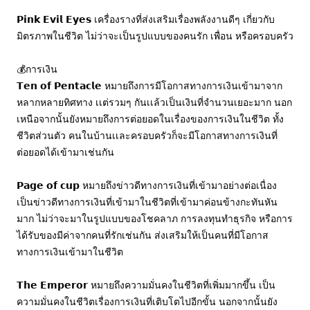
𝗣𝗶𝗻𝗸 𝗘𝘃𝗶𝗹 𝗘𝘆𝗲𝘀 เครื่องรางที่ส่งเสริมเรื่องพลังงานดีๆ เกี่ยวกับ
มิตรภาพในชีวิต ไม่ว่าจะเป็นรูปแบบของคนรัก เพื่อน หรือครอบครัว
💰การเงิน
𝗧𝗲𝗻 𝗼𝗳 𝗣𝗲𝗻𝘁𝗮𝗰𝗹𝗲 หมายถึงการมีโอกาสทางการเงินเข้ามาจาก
หลากหลายทิศทาง เเต่รวมๆ กันเเล้วเป็นเงินที่จำนวนเยอะมาก นอก
เหนือจากนั้นยังหมายถึงการต่อยอดในเรื่องของการเงินในชีวิต ทั้ง
ชีวิตส่วนตัว คนในบ้านเเละครอบครัวก็จะมีโอกาสทางการเงินที่
ต่อยอดได้เข้ามาเช่นกัน
𝗣𝗮𝗴𝗲 𝗼𝗳 𝗰𝘂𝗽 หมายถึงข่าวดีทางการเงินที่เข้ามาอย่างต่อเนื่อง 
เป็นข่าวดีทางการเงินที่เข้ามาในชีวิตที่เข้ามาค่อนข้างกะทันหัน
มาก ไม่ว่าจะมาในรูปแบบของโชคลาภ การลงทุนทำธุรกิจ หรือการ
ได้รับของมีค่าจากคนที่รักเช่นกัน ส่งเสริมให้เป็นคนที่มีโอกาส
ทางการเงินเข้ามาในชีวิต
𝗧𝗵𝗲 𝗘𝗺𝗽𝗲𝗿𝗼𝗿 หมายถึงความมั่นคงในชีวิตที่เพิ่มมากขึ้น เป็น
ความมั่นคงในชีวิตเรื่องการเงินที่เติบโตไปอีกขั้น นอกจากนั้นยัง