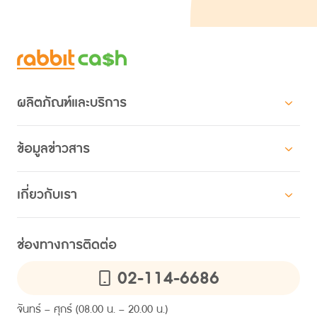
ผลิตภัณฑ์และบริการ
สินเชื่อสำหรับบุคคล
ข้อมูลข่าวสาร
สินเชื่อแรบบิทแคช ผ่อนตามใจ
โปรโมชัน
สินเชื่อสำหรับองค์กร
เกี่ยวกับเรา
HR คอมมูนิตี
สินเชื่อสวัสดิการ แรบบิทแคช
เกี่ยวกับแรบบิทแคช
ความยั่งยืน
ไลน์ แรบบิท แคช คอนเนค
ช่องทางการติดต่อ
ข้อมูลคุณภาพการให้บริการ
การให้สินเชื่ออย่างรับผิดชอบและเป็นธรรม
02-114-6686
ติดต่อเรา
ข่าวและบทความ
คำถามที่พบบ่อย
ประกาศ
จันทร์ – ศุกร์ (08.00 น. – 20.00 น.)