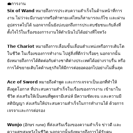
💼การงาน
𝗦𝗶𝘅 𝗼𝗳 𝗪𝗮𝗻𝗱 หมายถึงการประสบความสำเร็จในด้านหน้าที่การ
งาน ไม่ว่าจะมีงานยากหรือท้าทายเเค่ไหนก็สามารถเเก้ไข เเละผ่าน
อุปสรรคไปได้ นอกจากนั้นยังบ่งบอกถึงการประสบชัยชนะกับสิ่งที่
ตั้งใจไว้ในเรื่องของการงานให้ดำเนินไปได้อย่างที่ใจหวัง
𝗧𝗵𝗲 𝗖𝗵𝗮𝗿𝗶𝗼𝘁 หมายถึงการเลื่อนขั้นเลื่อนตำเเหน่งหรือการเติบโต
ในชีวิต ในเรื่องของการทำงาน ไปสู่สิ่งที่ดีกว่าเรื่อยๆ นอกจากนั้น 
ยังหมายถึงการได้ติดต่อกับต่างชาติต่างประเทศได้อย่างราบรื่น หรือ
การได้ขยายเติบโตด้านธุรกิจให้มีการต่อยอดออกไปอย่างไม่สิ้นสุด
𝗔𝗰𝗲 𝗼𝗳 𝗦𝘄𝗼𝗿𝗱 หมายถึงคำพูด เเละการเจรจาเป็นเอกที่ทำให้
ดึงดูดโอกาส ที่ประสบความสำเร็จในเรื่องของการงาน เข้ามาใน
ชีวิต ส่งเสริมให้เป็นคนที่พูดจามีเสน่ห์ มีความชัดเจน เเละความมี 
สติปัญญา ส่งเสริมให้ประสบความสำเร็จในการทำงานได้ ด้วยการ
เจรจาเเละการต่อรอง
𝗪𝘂𝗻𝗷𝗼 (อักษร rune) ที่ส่งเสริมเรื่องของความสำเร็จ ข่าวดี เเละ
ความสุขสมหวังในชีวิต นอกจากนั้นยังหมายถึงการได้รับคน