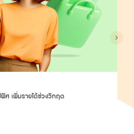
ิศ เพิ่มรายได้ช่วงวิกฤต
ด