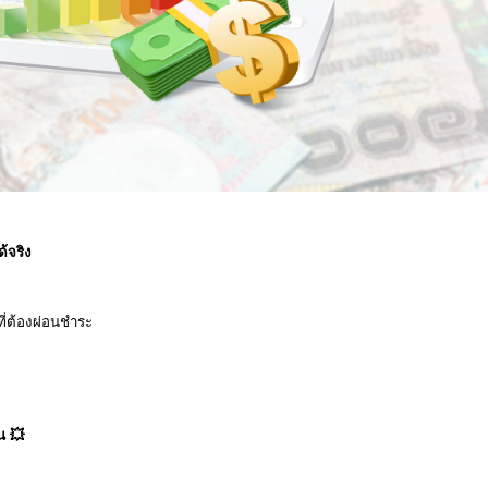
้จริง
ที่ต้องผ่อนชำระ
น 💥