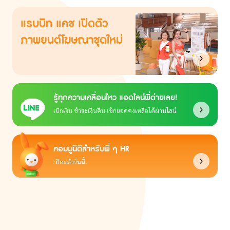
แรบบิท แคช เปิดตัว
ภาพยนต์โฆษณาชุดใหม่
รู้ทุกความเคลื่อนไหว แอดไลน์พี่ต่ายเลย!
เบิกเงิน ชำระเงินคืน เช็กยอดคงเหลือได้ผ่านไลน์
คอมมูนิตีสำหรับพี่ ๆ HR
เปิดแล้ววันนี้!