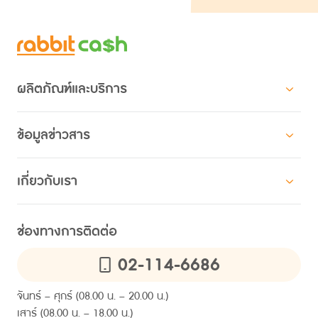
ผลิตภัณฑ์และบริการ
สินเชื่อสำหรับบุคคล
ข้อมูลข่าวสาร
สินเชื่อแรบบิทแคช ผ่อนตามใจ
โปรโมชัน
สินเชื่อสำหรับองค์กร
เกี่ยวกับเรา
HR คอมมูนิตี
สินเชื่อสวัสดิการ แรบบิทแคช
เกี่ยวกับแรบบิทแคช
ความยั่งยืน
ไลน์ แรบบิท แคช คอนเนค
ช่องทางการติดต่อ
ข้อมูลคุณภาพการให้บริการ
การให้สินเชื่ออย่างรับผิดชอบและเป็นธรรม
02-114-6686
ติดต่อเรา
ข่าวและบทความ
คำถามที่พบบ่อย
ประกาศ
จันทร์ – ศุกร์ (08.00 น. – 20.00 น.)
เสาร์ (08.00 น. – 18.00 น.)