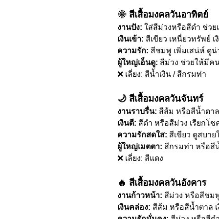
🌞 สีเสื้อมงคลวันอาทิตย์
งานปัง:
 ใส่สีม่วงหรือสีดำ ช่
เงินเข้า:
 สีเขียว เหนี่ยวทรัพย์ 
ความรัก:
 สีชมพู เพิ่มเสน่ห์ ดู
ผู้ใหญ่เอ็นดู:
 สีม่วง ช่วยให้มี
❌ 
เลี่ยง:
 สีน้ำเงิน / สีกรมท่า
🌙 สีเสื้อมงคลวันจันทร์
งานราบรื่น:
 สีส้ม หรือสีน้ำตา
เงินดี:
 สีดำ หรือสีม่วง เรียกโ
ความรักสดใส:
 สีเขียว ดูสบาย
ผู้ใหญ่เมตตา:
 สีกรมท่า หรือสีน้
❌ 
เลี่ยง:
 สีแดง
🔥 สีเสื้อมงคลวันอังคาร
งานก้าวหน้า:
 สีม่วง หรือสีช
เงินคล่อง:
 สีส้ม หรือสีน้ำตาล 
ความรักมั่นคง:
 สีม่วง หรือสี