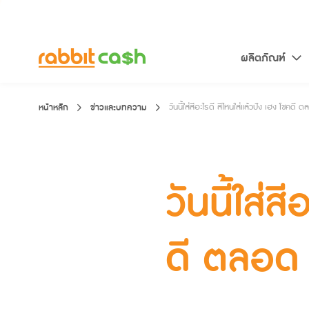
วันนี้ใส่สีอะไรดี สีไหนใส่แล้วปัง เฮง โชคดี ต
ผลิตภัณฑ์
หน้าหลัก
ข่าวและบทความ
วันนี้ใส่สีอะไรดี สีไหนใส่แล้วปัง เฮง โชคดี
วันนี้ใส่ส
ดี ตลอด 