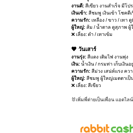
งานดี:
 สีเขียว งานสำเร็จ มีโป
เงินเข้า:
 สีชมพู เงินเข้า โชคดีเ
ความรัก:
 เหลือง / ขาว / เทา ดู
ผู้ใหญ่:
 ส้ม / น้ำตาล ดูสุภาพ ผู้
❌ 
เลี่ยง:
 ดำ / เทาเข้ม
🖤 วันเสาร์
งานรุ่ง:
 สีแดง เติมไฟ งานพุ่ง
เงิน:
 น้ำเงิน / กรมท่า เก็บเงินอย
ความรัก:
 สีม่วง เสน่ห์แรง ค
ผู้ใหญ่:
 สีชมพู ผู้ใหญ่เมตตาเป็
❌ 
เลี่ยง:
 สีเขียว 
🐰เพิ่มพี่ต่ายเป็นเพื่อน แอดไลน์