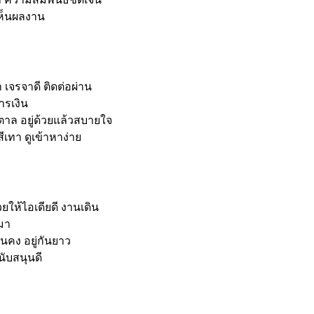
่เห็นผลงาน
า เจรจาดี ติดต่อผ่าน
ารเงิน
้ำตาล อยู่ด้วยแล้วสบายใจ
 สีเทา ดูเข้าหาง่าย
่วยให้ไอเดียดี งานเดิน
ามา
ั่นคง อยู่กันยาว
นับสนุนดี