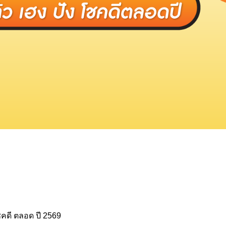
ชคดี ตลอด ปี 2569 